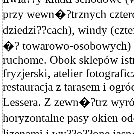
przy wewn�?trznych czte
dziedzi??cach), windy (czt
�? towarowo-osobowych) 
ruchome. Obok sklepów istn
fryzjerski, atelier fotografi
restauracja z tarasem i ogr
Lessera. Z zewn�?trz wyr
horyzontalne pasy okien o
lizenami i wy??o??one jas