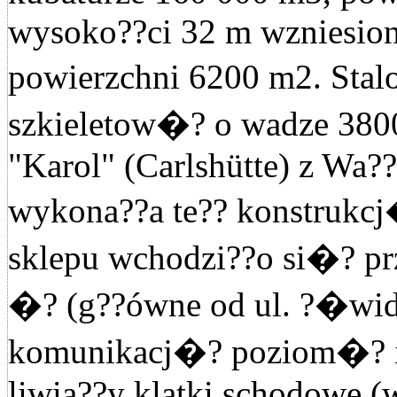
wysoko??ci 32 m wzniesion
powierzchni 6200 m2. Sta
szkieletow�? o wadze 380
"Karol" (Carlshütte) z Wa?
wykona??a te?? konstrukcj
sklepu wchodzi??o si�? pr
�? (g??ówne od ul. ?�widn
komunikacj�? poziom�? 
liwia??y klatki schodowe (