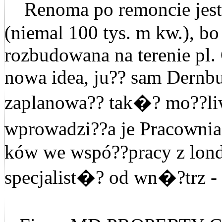
Renoma po remoncie jest
(niemal 100 tys. m kw.), bo
rozbudowana na terenie pl. 
nowa idea, ju?? sam Dernb
zaplanowa?? tak�? mo??l
wprowadzi??a je Pracowni
ków we wspó??pracy z lon
specjalist�? od wn�?trz -