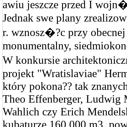
awiu jeszcze przed I woj
Jednak swe plany zrealizo
r. wznosz�?c przy obecnej
monumentalny, siedmiokon
W konkursie architektoni
projekt "Wratislaviae" Her
który pokona?? tak znanych
Theo Effenberger, Ludwig
Wahlich czy Erich Mendel
kubaturze 160 000 m3, pow