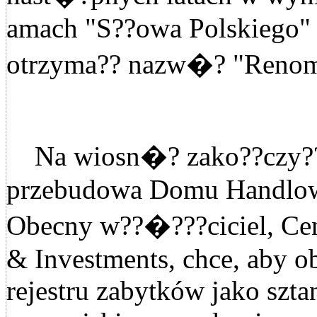
amach "S??owa Polskiego
otrzyma?? nazw�? "Renom
Na wiosn�? zako??czy??
przebudowa Domu Handlo
Obecny w??�???ciciel, Ce
& Investments, chce, aby o
rejestru zabytków jako szt