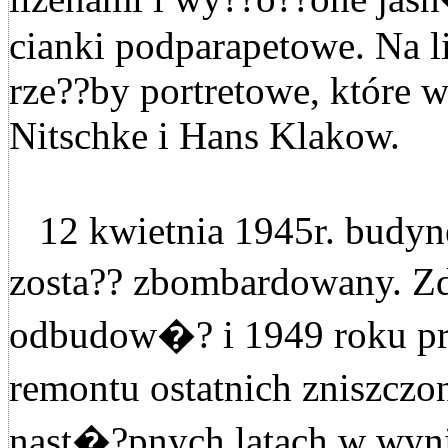
cianki podparapetowe. Na 
rze??by portretowe, które 
Nitschke i Hans Klakow.
12 kwietnia 1945r. budyn
zosta?? zbombardowany. Z
odbudow�? i 1949 roku p
remontu ostatnich zniszcz
nast�?pnych latach w wyni