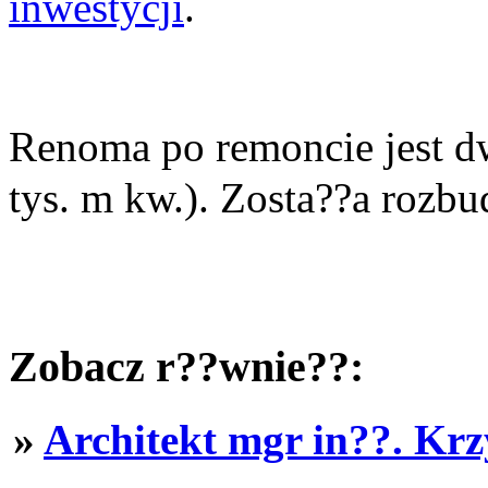
inwestycji
.
Renoma po remoncie jest d
tys. m kw.). Zosta??a rozbu
Zobacz r??wnie??:
»
Architekt mgr in??. Krz