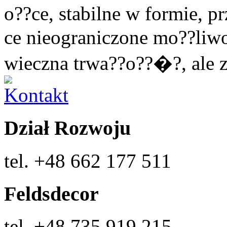
o??ce, stabilne w formie, 
ce nieograniczone mo??liwo
wieczna trwa??o??�?, ale z
Dział Rozwoju
tel. +48 662 177 511
Feldsdecor
tel. +48 735 919 215