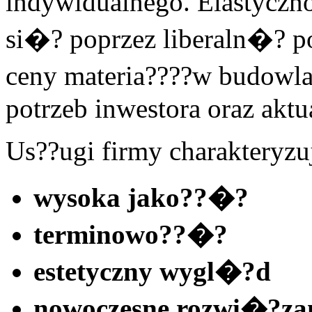
indywidualnego. Elastyczn
si�? poprzez liberaln�? 
ceny materia????w budowl
potrzeb inwestora oraz akt
Us??ugi firmy charakteryzu
wysoka jako??�?
terminowo??�?
estetyczny wygl�?d
nowoczesne rozwi�?zan